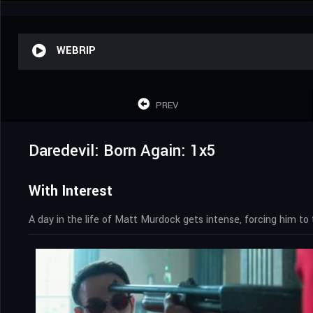
WEBRIP
PREV
Daredevil: Born Again: 1x5
With Interest
A day in the life of Matt Murdock gets intense, forcing him to 