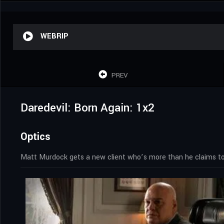
WEBRIP
PREV
Daredevil: Born Again: 1x2
Optics
Matt Murdock gets a new client who’s more than he claims to b