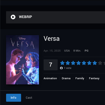
WEBRIP
Versa
Apr. 15, 2025
USA
8 Min.
PG
7
1
vote
Animation
Drama
Family
Fantasy
Info
Cast