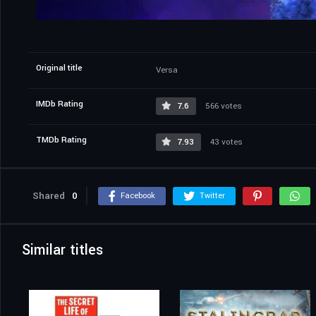
Original title
Versa
IMDb Rating
7.6
566 votes
TMDb Rating
7.93
43 votes
Shared
0
Facebook
Twitter
Similar titles