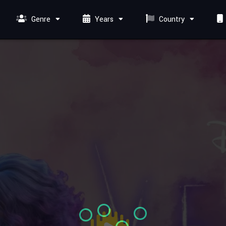
Genre
Years
Country