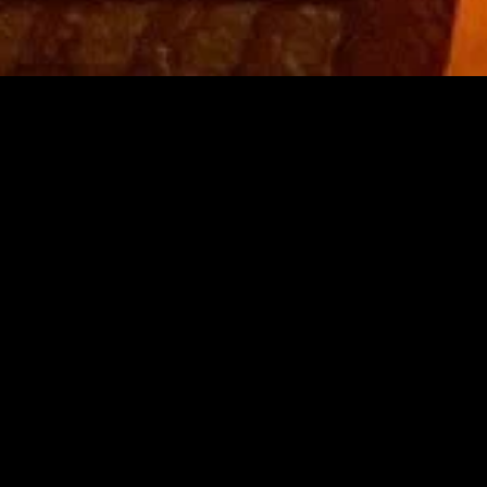
MIDASXXI adalah platform menonton film full movie
dengan subtitle Indonesia secara gratis. Ini merupakan
opsi yang tepat bagi yang tidak berlangganan layanan
streaming seperti Netflix, Disney+, HBO, dan lainnya. Film-
film terbaru selalu diperbarui dan bisa diakses melalui
TikTok, Facebook, dan Instagram. Dengan MIDASXXI,
menonton film favorit tanpa biaya tambahan menjadi
lebih menyenangkan. Ayo sambut pengalaman menonton