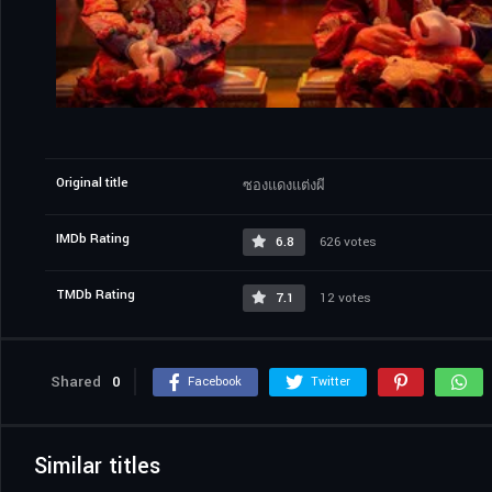
Original title
ซองแดงแต่งผี
IMDb Rating
6.8
626 votes
TMDb Rating
7.1
12 votes
Shared
0
Facebook
Twitter
Similar titles