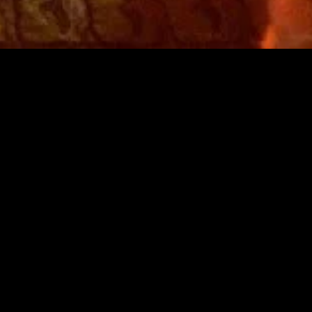
gory
MIDASXXI
on
DCEU Movies
nture
MCU Movies
me
Disney+ Movie and Series
edy
Netflix Movie and Series
ma
Marvel Studios Series
or
Coming Soon
Fi & Fantasy