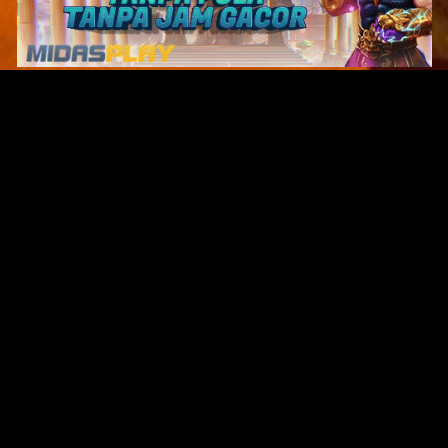
Original Series
Cate
Apple TV+
Acti
Amazon
Adve
Disney+
Ani
HBO
Com
Netflix
Dra
The CW
Horr
Sci-