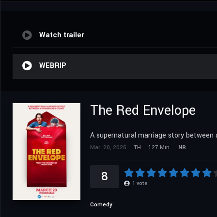
Watch trailer
WEBRIP
The Red Envelope
A supernatural marriage story between
Mar. 20, 2025
TH
127 Min.
NR
8
1
vote
Comedy