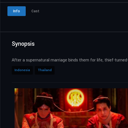
Info
Cast
Synopsis
After a supernatural marriage binds them for life, thief-turne
Indonesia
Thailand