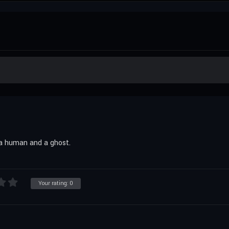
 a human and a ghost.
Your rating:
0