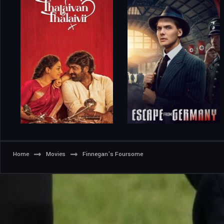
Home
Movies
Finnegan’s Foursome