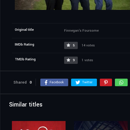
Original title
Finnegan's Foursome
IMDb Rating
5
14 votes
TMDb Rating
9
1 votes
Shared
0
Facebook
Twitter
Similar titles