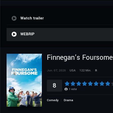
Watch trailer
WEBRIP
Finnegan’s Foursome
Jun. 07, 2026
USA
122 Min.
R
8
1
vote
Comedy
Drama