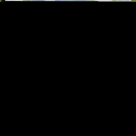
Original Series
Cate
Apple TV+
Acti
Amazon
Adve
Disney+
Ani
HBO
Com
Netflix
Dra
The CW
Horr
Sci-