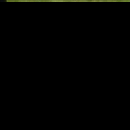
MIDASXXI adalah platform menonton film full movie
dengan subtitle Indonesia secara gratis. Ini merupakan
opsi yang tepat bagi yang tidak berlangganan layanan
streaming seperti Netflix, Disney+, HBO, dan lainnya. Film-
film terbaru selalu diperbarui dan bisa diakses melalui
TikTok, Facebook, dan Instagram. Dengan MIDASXXI,
menonton film favorit tanpa biaya tambahan menjadi
lebih menyenangkan. Ayo sambut pengalaman menonton
film yang lebih praktis dan terjangkau bersama MIDASXXI