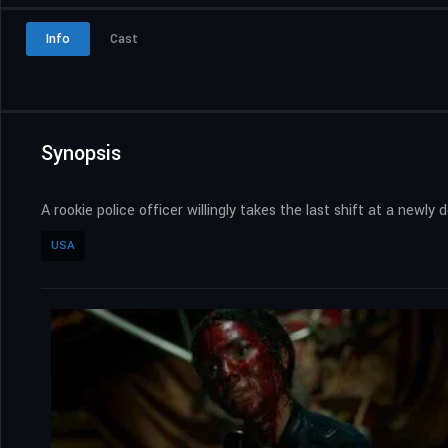
Info
Cast
Synopsis
A rookie police officer willingly takes the last shift at a ne
USA