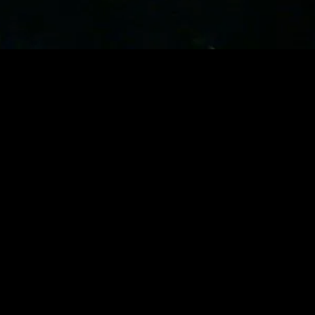
gory
MIDASXXI
on
DCEU Movies
nture
MCU Movies
me
Disney+ Movie and Series
edy
Netflix Movie and Series
ma
Marvel Studios Series
or
Coming Soon
Fi & Fantasy