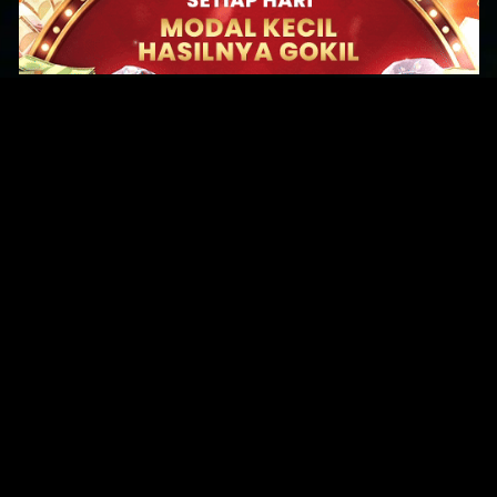
Original Series
Cate
Apple TV+
Acti
Amazon
Adve
Disney+
Ani
HBO
Com
Netflix
Dra
The CW
Horr
Sci-