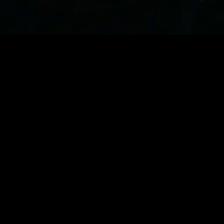
MIDASXXI adalah platform menonton film full movie
dengan subtitle Indonesia secara gratis. Ini merupakan
opsi yang tepat bagi yang tidak berlangganan layanan
streaming seperti Netflix, Disney+, HBO, dan lainnya. Film-
film terbaru selalu diperbarui dan bisa diakses melalui
TikTok, Facebook, dan Instagram. Dengan MIDASXXI,
menonton film favorit tanpa biaya tambahan menjadi
lebih menyenangkan. Ayo sambut pengalaman menonton