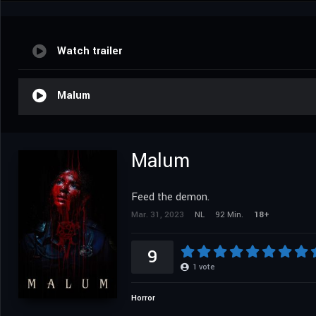
Watch trailer
Malum
Malum
Feed the demon.
Mar. 31, 2023
NL
92 Min.
18+
9
1
vote
Horror