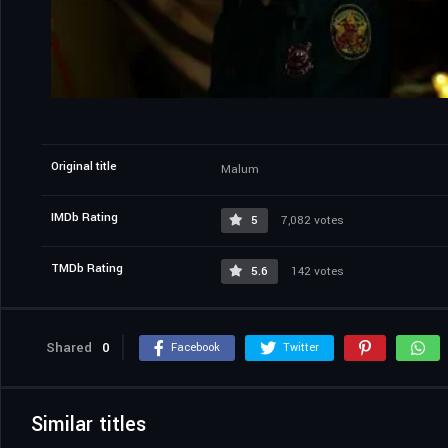
Original title
Malum
IMDb Rating
5
7,082 votes
TMDb Rating
5.6
142 votes
Shared
0
Facebook
Twitter
Similar titles