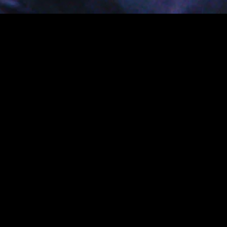
MIDASXXI adalah platform menonton film full movie
dengan subtitle Indonesia secara gratis. Ini merupakan
opsi yang tepat bagi yang tidak berlangganan layanan
streaming seperti Netflix, Disney+, HBO, dan lainnya. Film-
film terbaru selalu diperbarui dan bisa diakses melalui
TikTok, Facebook, dan Instagram. Dengan MIDASXXI,
menonton film favorit tanpa biaya tambahan menjadi
lebih menyenangkan. Ayo sambut pengalaman menonton
film yang lebih praktis dan terjangkau bersama MIDASXXI