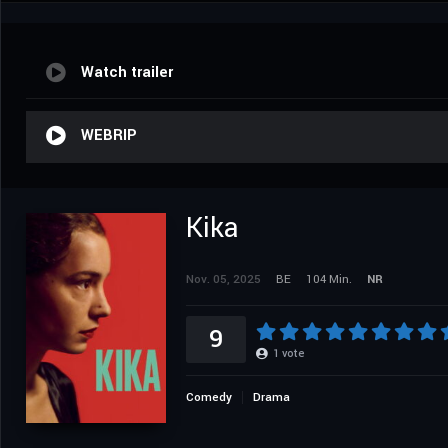
Watch trailer
WEBRIP
Kika
Nov. 05, 2025
BE
104 Min.
NR
9
1
vote
Comedy
Drama