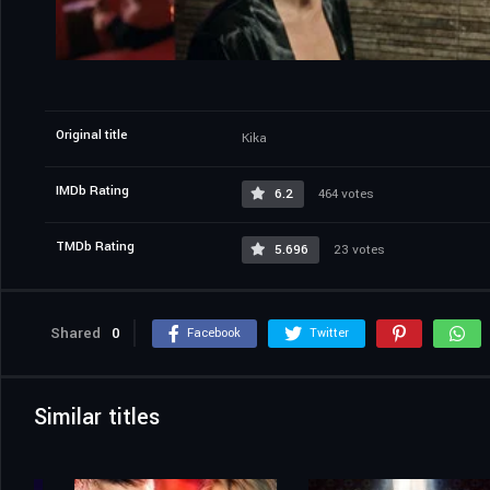
Original title
Kika
IMDb Rating
6.2
464 votes
TMDb Rating
5.696
23 votes
Shared
0
Facebook
Twitter
Similar titles