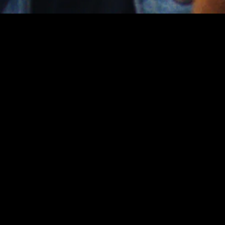
gory
MIDASXXI
on
DCEU Movies
nture
MCU Movies
me
Disney+ Movie and Series
edy
Netflix Movie and Series
ma
Marvel Studios Series
or
Coming Soon
Fi & Fantasy