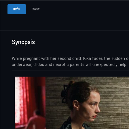
Info
Cast
Synopsis
While pregnant with her second child, Kika faces the sudden deat
underwear, dildos and neurotic parents will unexpectedly help.