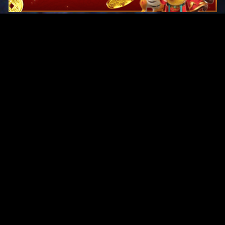
Original Series
Cate
Apple TV+
Acti
Amazon
Adve
Disney+
Ani
HBO
Com
Netflix
Dra
The CW
Horr
Sci-