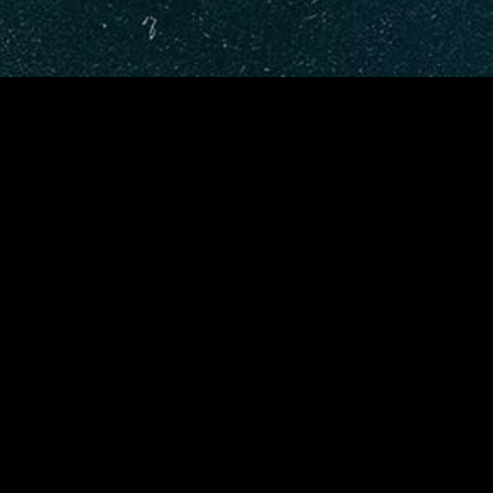
gory
MIDASXXI
on
DCEU Movies
nture
MCU Movies
me
Disney+ Movie and Series
edy
Netflix Movie and Series
ma
Marvel Studios Series
or
Coming Soon
Fi & Fantasy