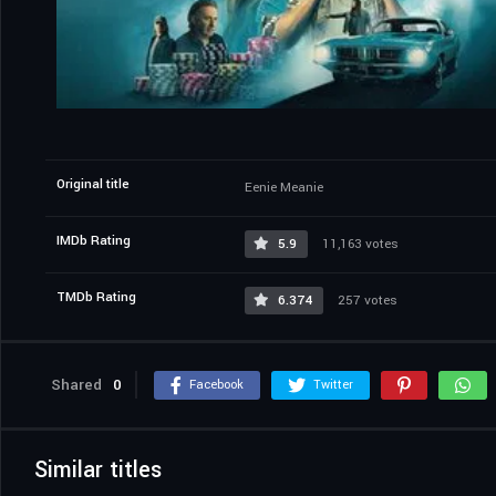
Original title
Eenie Meanie
IMDb Rating
5.9
11,163 votes
TMDb Rating
6.374
257 votes
Shared
0
Facebook
Twitter
Similar titles