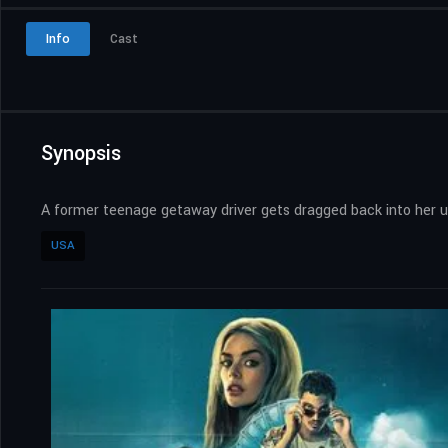
Info
Cast
Synopsis
A former teenage getaway driver gets dragged back into her un
USA