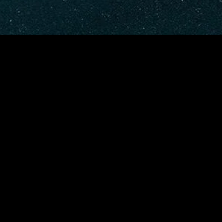
MIDASXXI adalah platform menonton film full movie
dengan subtitle Indonesia secara gratis. Ini merupakan
opsi yang tepat bagi yang tidak berlangganan layanan
streaming seperti Netflix, Disney+, HBO, dan lainnya. Film-
film terbaru selalu diperbarui dan bisa diakses melalui
TikTok, Facebook, dan Instagram. Dengan MIDASXXI,
menonton film favorit tanpa biaya tambahan menjadi
lebih menyenangkan. Ayo sambut pengalaman menonton