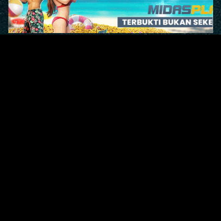
Original Series
Cate
Apple TV+
Acti
Amazon
Adve
Disney+
Ani
HBO
Com
Netflix
Dra
The CW
Horr
Sci-