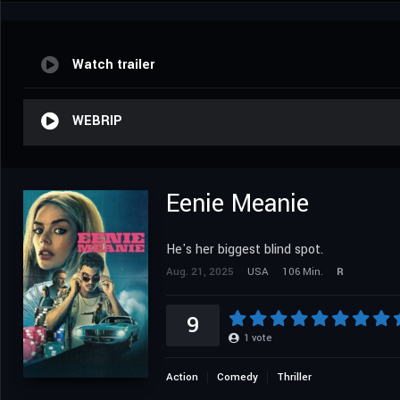
Watch trailer
WEBRIP
Eenie Meanie
He's her biggest blind spot.
Aug. 21, 2025
USA
106 Min.
R
9
1
vote
Action
Comedy
Thriller