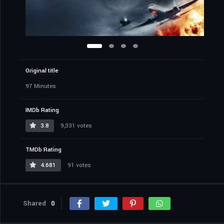
Original title
97 Minutes
IMDb Rating
3.8
9,331 votes
TMDb Rating
4.681
91 votes
Shared
0