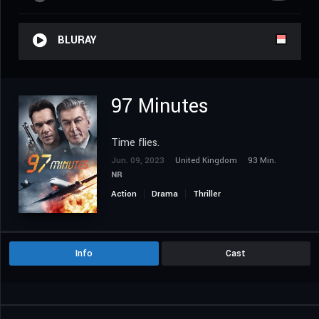
BLURAY
97 Minutes
Time flies.
Jun. 09, 2023
United Kingdom
93 Min.
NR
Action
Drama
Thriller
Info
Cast