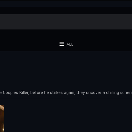
ALL
uples Killer, before he strikes again, they uncover a chilling scheme