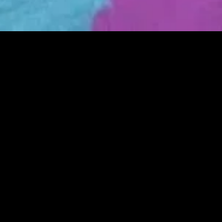
MIDASXXI adalah platform menonton film full movie
dengan subtitle Indonesia secara gratis. Ini merupakan
opsi yang tepat bagi yang tidak berlangganan layanan
streaming seperti Netflix, Disney+, HBO, dan lainnya. Film-
film terbaru selalu diperbarui dan bisa diakses melalui
TikTok, Facebook, dan Instagram. Dengan MIDASXXI,
menonton film favorit tanpa biaya tambahan menjadi
lebih menyenangkan. Ayo sambut pengalaman menonton