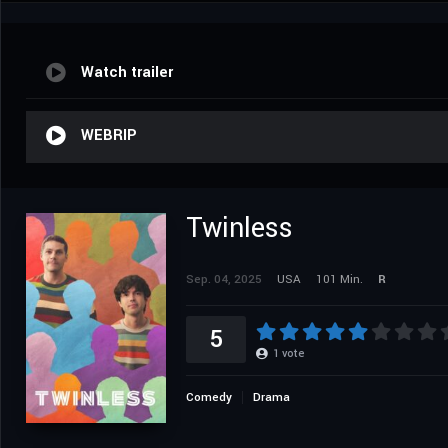
Watch trailer
WEBRIP
Twinless
Sep. 04, 2025
USA
101 Min.
R
5
1
vote
Comedy
Drama