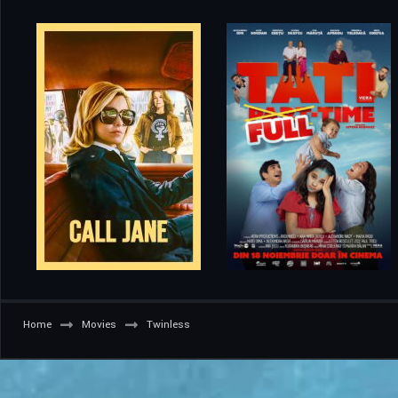
Home
Movies
Twinless