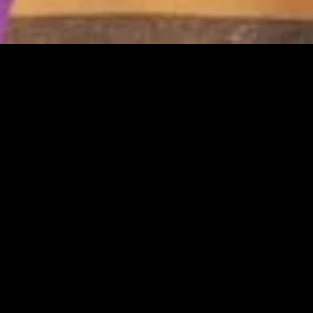
gory
MIDASXXI
on
DCEU Movies
nture
MCU Movies
me
Disney+ Movie and Series
edy
Netflix Movie and Series
ma
Marvel Studios Series
or
Coming Soon
Fi & Fantasy