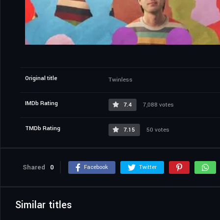
Original title
Twinless
IMDb Rating
7.4
7,088 votes
TMDb Rating
7.15
50 votes
Shared
0
Facebook
Twitter
Similar titles