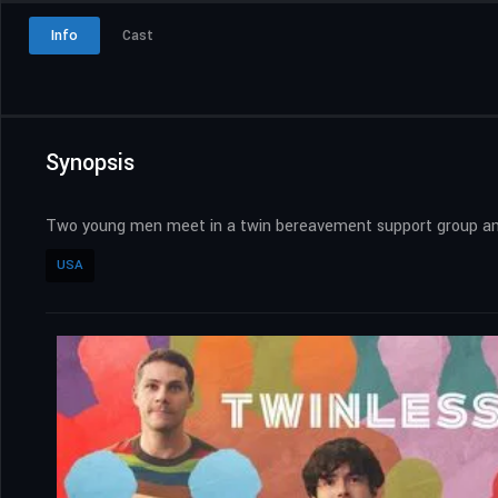
Info
Cast
Synopsis
Two young men meet in a twin bereavement support group an
USA