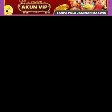
Original Series
Cate
Apple TV+
Acti
Amazon
Adve
Disney+
Ani
HBO
Com
Netflix
Dra
The CW
Horr
Sci-