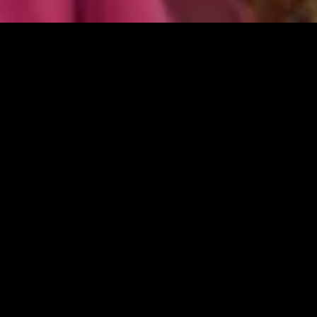
gory
MIDASXXI
on
DCEU Movies
nture
MCU Movies
me
Disney+ Movie and Series
edy
Netflix Movie and Series
ma
Marvel Studios Series
or
Coming Soon
Fi & Fantasy