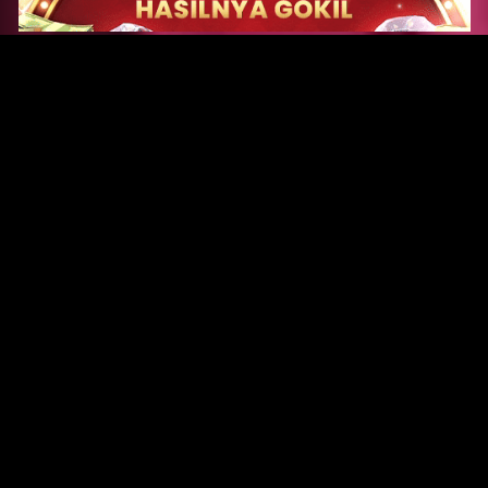
Original Series
Cate
Apple TV+
Acti
Amazon
Adve
Disney+
Ani
HBO
Com
Netflix
Dra
The CW
Horr
Sci-