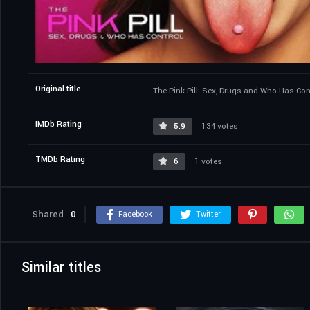
Original title
The Pink Pill: Sex, Drugs and Who Has Con
IMDb Rating
5.9
134 votes
TMDb Rating
6
1 votes
Shared
0
Facebook
Twitter
Similar titles