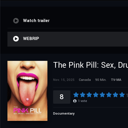
Watch trailer
WEBRIP
The Pink Pill: Sex, 
Nov. 15, 2025
Canada
90 Min.
TV-MA
8
1
vote
Documentary