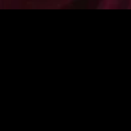
MIDASXXI adalah platform menonton film full movie
dengan subtitle Indonesia secara gratis. Ini merupakan
opsi yang tepat bagi yang tidak berlangganan layanan
streaming seperti Netflix, Disney+, HBO, dan lainnya. Film-
film terbaru selalu diperbarui dan bisa diakses melalui
TikTok, Facebook, dan Instagram. Dengan MIDASXXI,
menonton film favorit tanpa biaya tambahan menjadi
lebih menyenangkan. Ayo sambut pengalaman menonton
film yang lebih praktis dan terjangkau bersama MIDASXXI