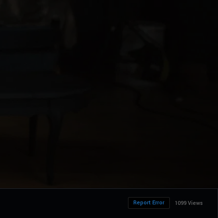
Report Error
1099 Views