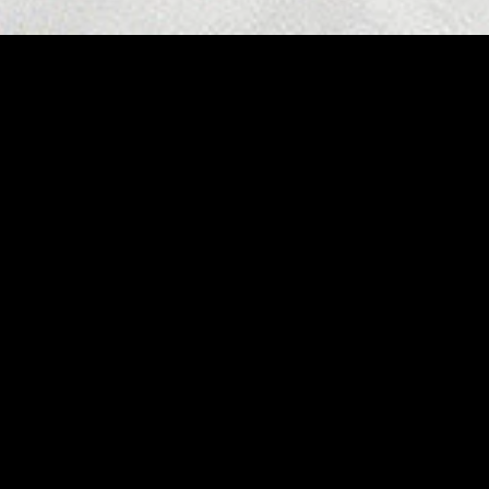
MIDASXXI adalah platform menonton film full movie
dengan subtitle Indonesia secara gratis. Ini merupakan
opsi yang tepat bagi yang tidak berlangganan layanan
streaming seperti Netflix, Disney+, HBO, dan lainnya. Film-
film terbaru selalu diperbarui dan bisa diakses melalui
TikTok, Facebook, dan Instagram. Dengan MIDASXXI,
menonton film favorit tanpa biaya tambahan menjadi
lebih menyenangkan. Ayo sambut pengalaman menonton
film yang lebih praktis dan terjangkau bersama MIDASXXI