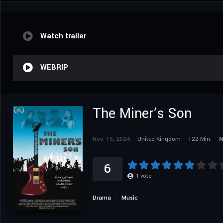
Watch trailer
WEBRIP
The Miner’s Son
Nov. 15, 2024
United Kingdom
122 Min.
N
6
1
vote
Drama
Music