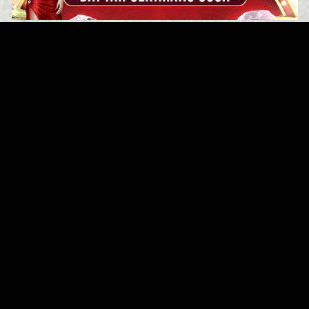
Original Series
Cate
Apple TV+
Acti
Amazon
Adve
Disney+
Ani
HBO
Com
Netflix
Dra
The CW
Horr
Sci-