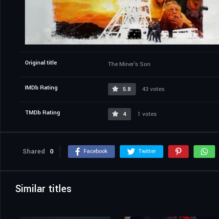
Original title
The Miner's Son
IMDb Rating
5.8
43 votes
TMDb Rating
4
1 votes
Shared
0
Facebook
Twitter
Similar titles