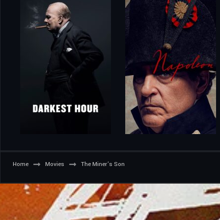
Home
Movies
The Miner’s Son