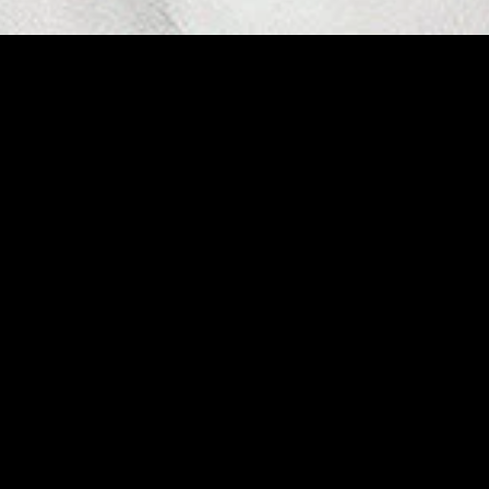
gory
MIDASXXI
on
DCEU Movies
nture
MCU Movies
me
Disney+ Movie and Series
edy
Netflix Movie and Series
ma
Marvel Studios Series
or
Coming Soon
Fi & Fantasy