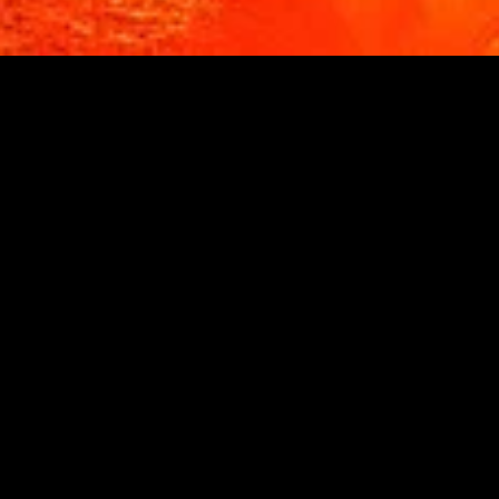
MIDASXXI adalah platform menonton film full movie
dengan subtitle Indonesia secara gratis. Ini merupakan
opsi yang tepat bagi yang tidak berlangganan layanan
streaming seperti Netflix, Disney+, HBO, dan lainnya. Film-
film terbaru selalu diperbarui dan bisa diakses melalui
TikTok, Facebook, dan Instagram. Dengan MIDASXXI,
menonton film favorit tanpa biaya tambahan menjadi
lebih menyenangkan. Ayo sambut pengalaman menonton
film yang lebih praktis dan terjangkau bersama MIDASXXI