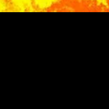
gory
MIDASXXI
on
DCEU Movies
nture
MCU Movies
me
Disney+ Movie and Series
edy
Netflix Movie and Series
ma
Marvel Studios Series
or
Coming Soon
Fi & Fantasy