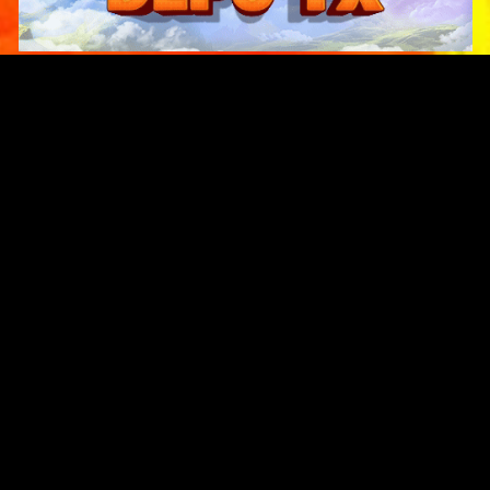
Original Series
Cate
Apple TV+
Acti
Amazon
Adve
Disney+
Ani
HBO
Com
Netflix
Dra
The CW
Horr
Sci-