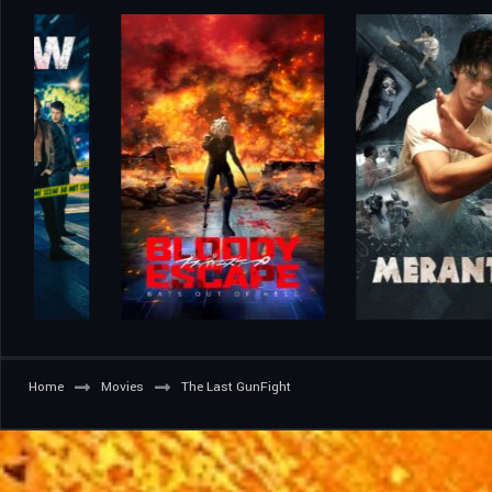
Home
Movies
The Last GunFight