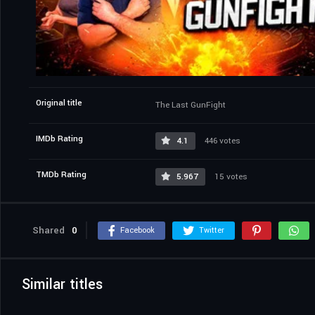
Original title
The Last GunFight
IMDb Rating
4.1
446 votes
TMDb Rating
5.967
15 votes
Shared
0
Facebook
Twitter
Similar titles