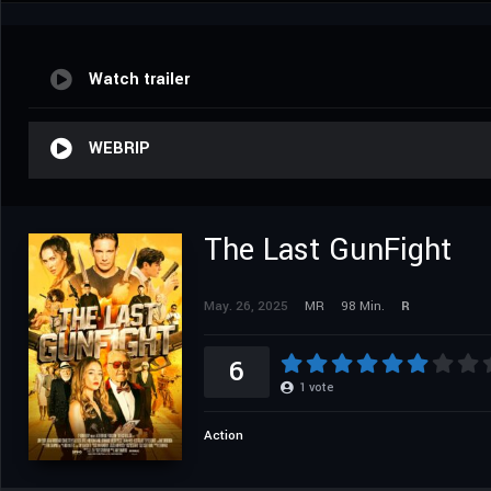
Watch trailer
WEBRIP
The Last GunFight
May. 26, 2025
MR
98 Min.
R
6
1
vote
Action