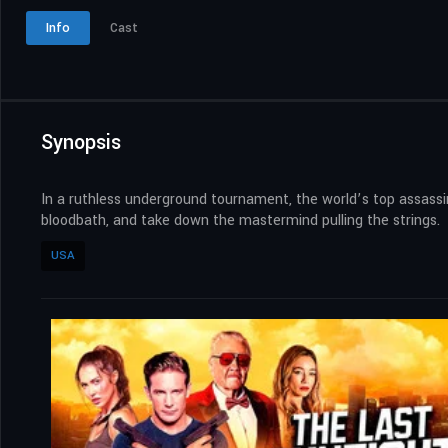
Info
Cast
Synopsis
​In a ruthless underground tournament, the world’s top assassi
bloodbath, and take down the mastermind pulling the strings.
USA