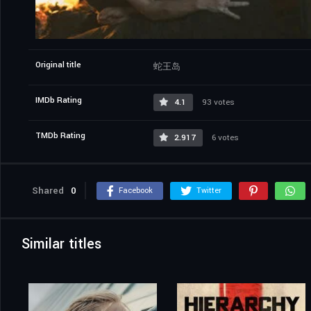
Original title
蛇王岛
IMDb Rating
4.1
93 votes
TMDb Rating
2.917
6 votes
Shared
0
Facebook
Twitter
Similar titles