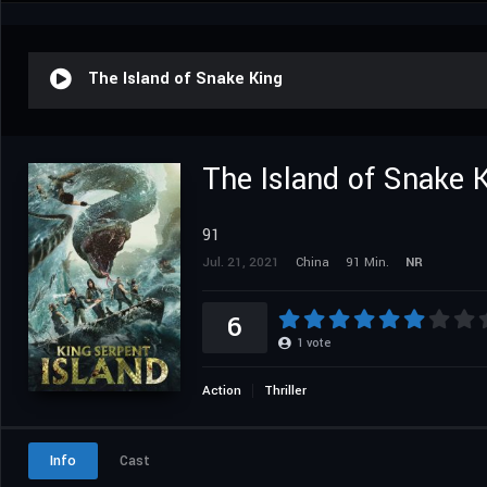
The Island of Snake King
The Island of Snake 
91
Jul. 21, 2021
China
91 Min.
NR
6
1
vote
Action
Thriller
Info
Cast