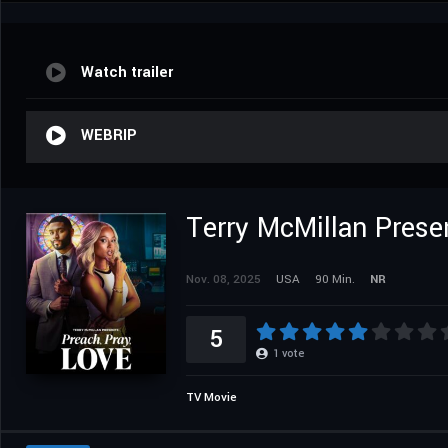
Watch trailer
WEBRIP
Terry McMillan Presen
Nov. 08, 2025
USA
90 Min.
NR
5
1
vote
TV Movie