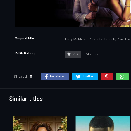
Original title
Terry McMillan Presents: Preach, Pray, Lov
IMDb Rating
6.7
74 votes
Shared
0
Facebook
Twitter
Similar titles