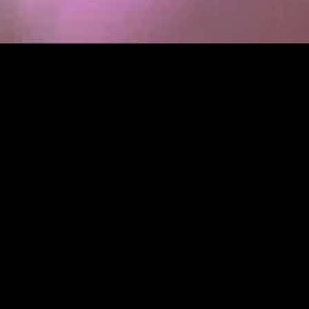
MIDASXXI adalah platform menonton film full movie
dengan subtitle Indonesia secara gratis. Ini merupakan
opsi yang tepat bagi yang tidak berlangganan layanan
streaming seperti Netflix, Disney+, HBO, dan lainnya. Film-
film terbaru selalu diperbarui dan bisa diakses melalui
TikTok, Facebook, dan Instagram. Dengan MIDASXXI,
menonton film favorit tanpa biaya tambahan menjadi
lebih menyenangkan. Ayo sambut pengalaman menonton