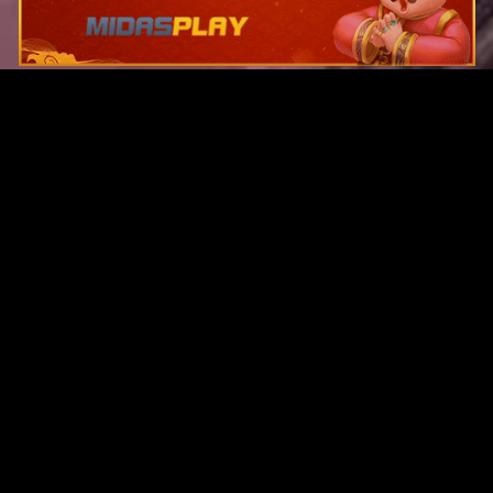
Original Series
Cate
Apple TV+
Acti
Amazon
Adve
Disney+
Ani
HBO
Com
Netflix
Dra
The CW
Horr
Sci-