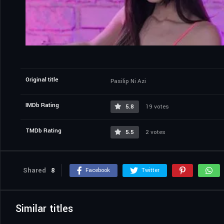
Original title
Pasilip Ni Azi
IMDb Rating
5.8
19 votes
TMDb Rating
5.5
2 votes
Shared
8
Facebook
Twitter
Similar titles