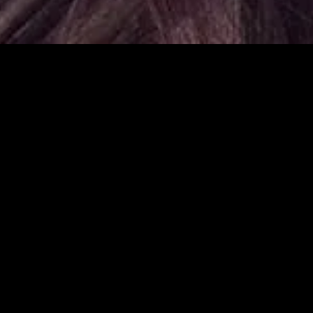
gory
MIDASXXI
on
DCEU Movies
nture
MCU Movies
me
Disney+ Movie and Series
edy
Netflix Movie and Series
ma
Marvel Studios Series
or
Coming Soon
Fi & Fantasy