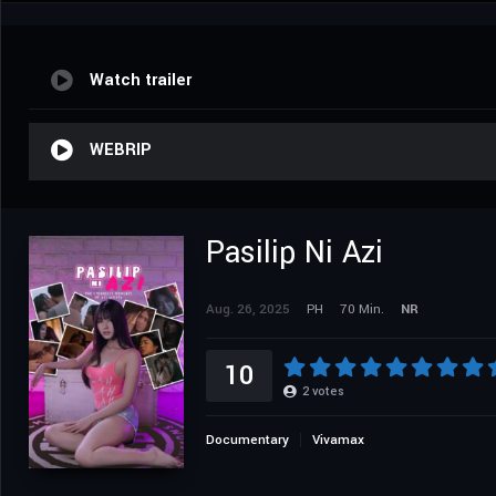
Watch trailer
WEBRIP
Pasilip Ni Azi
Aug. 26, 2025
PH
70 Min.
NR
10
2
votes
Documentary
Vivamax