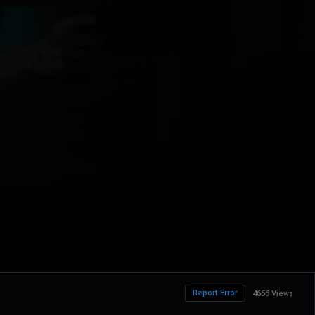
Report Error
4666 Views