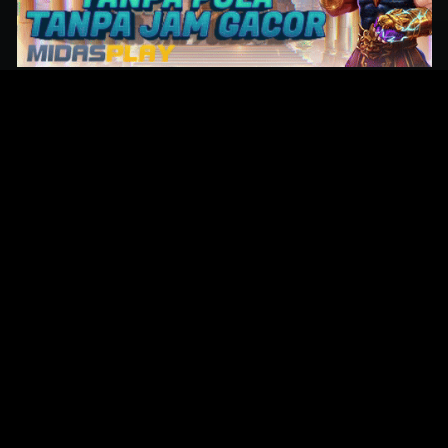
Original Series
Cate
Apple TV+
Acti
Amazon
Adve
Disney+
Ani
HBO
Com
Netflix
Dra
The CW
Horr
Sci-