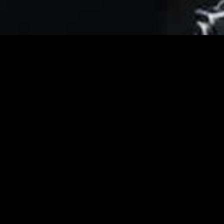
gory
MIDASXXI
on
DCEU Movies
nture
MCU Movies
me
Disney+ Movie and Series
edy
Netflix Movie and Series
ma
Marvel Studios Series
or
Coming Soon
Fi & Fantasy