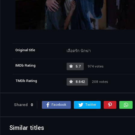
Original title
เลือดรัก นักฆ่า
IMDb Rating
5.7
974 votes
TMDb Rating
8.642
208 votes
Shared
0
Facebook
Twitter
Similar titles