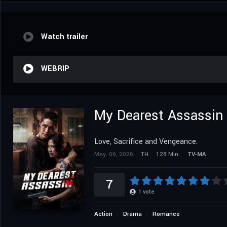
Watch trailer
WEBRIP
My Dearest Assassin
Love, Sacrifice and Vengeance.
May. 06, 2026
TH
128 Min.
TV-MA
7
1
vote
Action
Drama
Romance