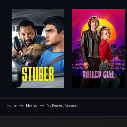
Home
Movies
My Dearest Assassin