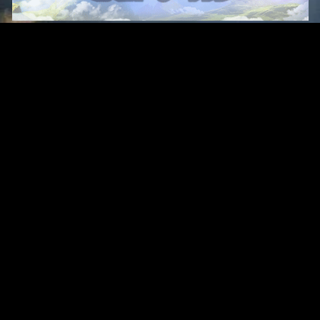
Original Series
Cate
Apple TV+
Acti
Amazon
Adve
Disney+
Ani
HBO
Com
Netflix
Dra
The CW
Horr
Sci-