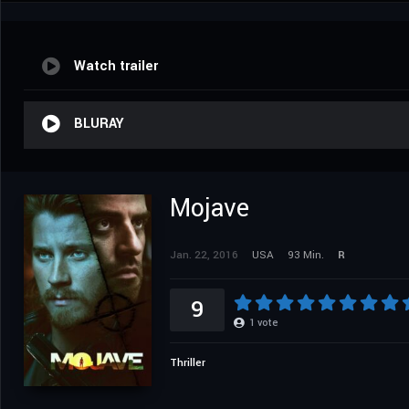
Watch trailer
BLURAY
Mojave
Jan. 22, 2016
USA
93 Min.
R
9
1
vote
Thriller