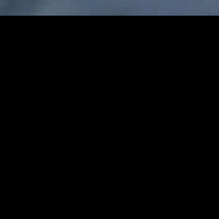
gory
MIDASXXI
on
DCEU Movies
nture
MCU Movies
me
Disney+ Movie and Series
edy
Netflix Movie and Series
ma
Marvel Studios Series
or
Coming Soon
Fi & Fantasy