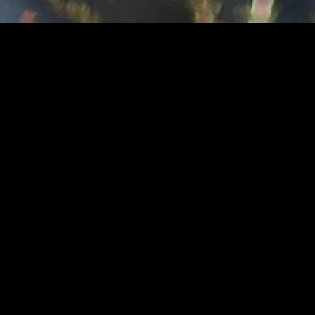
MIDASXXI adalah platform menonton film full movie
dengan subtitle Indonesia secara gratis. Ini merupakan
opsi yang tepat bagi yang tidak berlangganan layanan
streaming seperti Netflix, Disney+, HBO, dan lainnya. Film-
film terbaru selalu diperbarui dan bisa diakses melalui
TikTok, Facebook, dan Instagram. Dengan MIDASXXI,
menonton film favorit tanpa biaya tambahan menjadi
lebih menyenangkan. Ayo sambut pengalaman menonton
film yang lebih praktis dan terjangkau bersama MIDASXXI