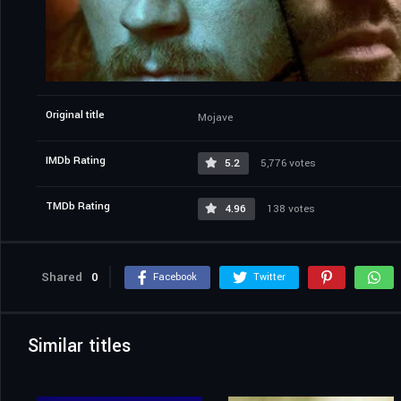
Original title
Mojave
IMDb Rating
5.2
5,776 votes
TMDb Rating
4.96
138 votes
Shared
0
Facebook
Twitter
Similar titles