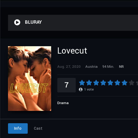
BLURAY
Lovecut
Aug. 27, 2020
Austria
94 Min.
NR
7
1
vote
Drama
Info
Cast