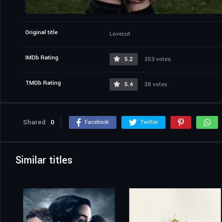
Original title
Lovecut
IMDb Rating
5.2
353 votes
TMDb Rating
5.4
38 votes
Shared
0
Facebook
Twitter
Similar titles