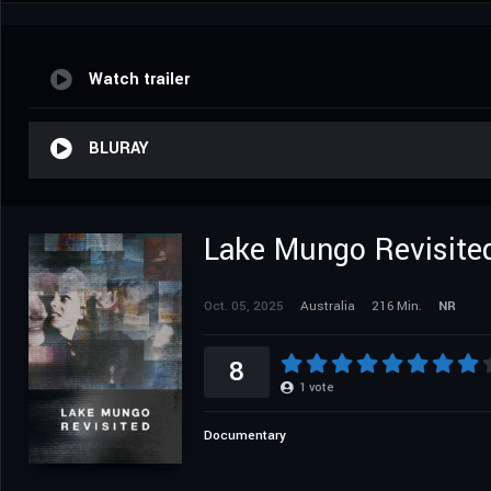
Watch trailer
BLURAY
Lake Mungo Revisite
Oct. 05, 2025
Australia
216 Min.
NR
8
1
vote
Documentary