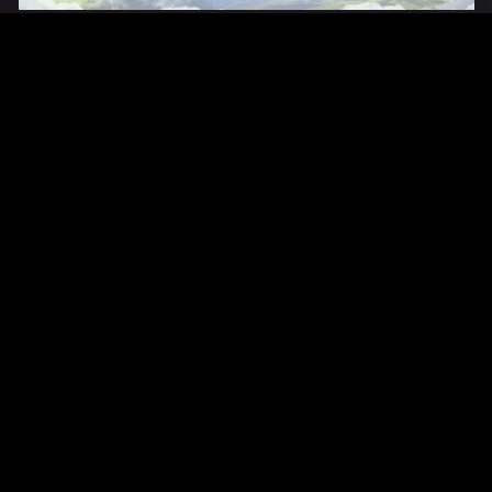
Original Series
Cate
Apple TV+
Acti
Amazon
Adve
Disney+
Ani
HBO
Com
Netflix
Dra
The CW
Horr
Sci-