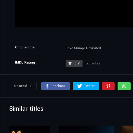
Original title
Lake Mungo Revisited
IMDb Rating
5.7
20 votes
Shared
0
Facebook
Twitter
Similar titles