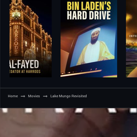
Home
Movies
Lake Mungo Revisited