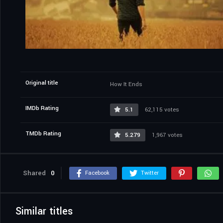
Original title
How It Ends
IMDb Rating
5.1
62,115 votes
TMDb Rating
5.279
1,967 votes
Shared
0
Facebook
Twitter
Similar titles