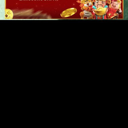
Original Series
Cate
Apple TV+
Acti
Amazon
Adve
Disney+
Ani
HBO
Com
Netflix
Dra
The CW
Horr
Sci-