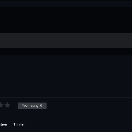
Your rating:
0
ction
Thriller