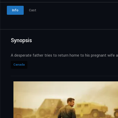
Info
Cast
Synopsis
A desperate father tries to return home to his pregnant wife a
Canada