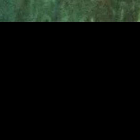
gory
MIDASXXI
on
DCEU Movies
nture
MCU Movies
me
Disney+ Movie and Series
edy
Netflix Movie and Series
ma
Marvel Studios Series
or
Coming Soon
Fi & Fantasy