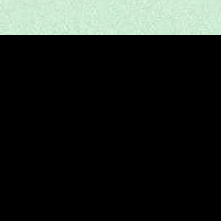
MIDASXXI adalah platform menonton film full movie
dengan subtitle Indonesia secara gratis. Ini merupakan
opsi yang tepat bagi yang tidak berlangganan layanan
streaming seperti Netflix, Disney+, HBO, dan lainnya. Film-
film terbaru selalu diperbarui dan bisa diakses melalui
TikTok, Facebook, dan Instagram. Dengan MIDASXXI,
menonton film favorit tanpa biaya tambahan menjadi
lebih menyenangkan. Ayo sambut pengalaman menonton