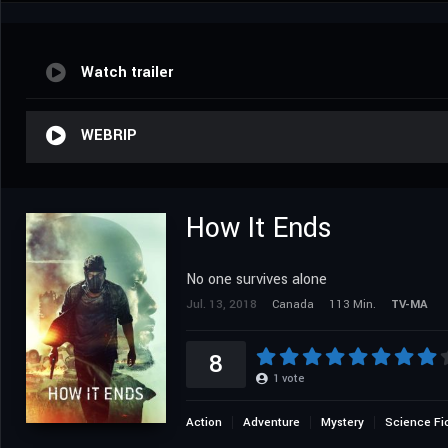
Watch trailer
WEBRIP
How It Ends
No one survives alone
Jul. 13, 2018
Canada
113 Min.
TV-MA
8
1
vote
Action
Adventure
Mystery
Science Fi