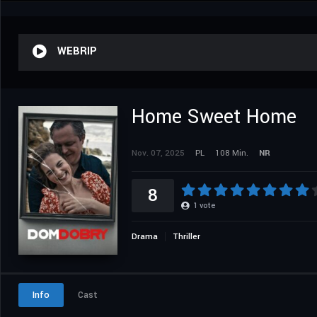
WEBRIP
Home Sweet Home
Nov. 07, 2025
PL
108 Min.
NR
8
1
vote
Drama
Thriller
Info
Cast