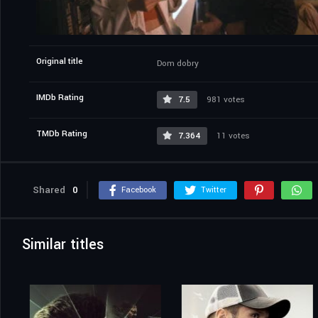
Original title
Dom dobry
IMDb Rating
7.5
981 votes
TMDb Rating
7.364
11 votes
Shared
0
Facebook
Twitter
Similar titles