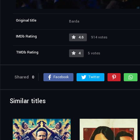
Original title
Barda
IMDb Rating
4.6
914 votes
TMDb Rating
4
5 votes
Shared
0
Facebook
Twitter
Similar titles