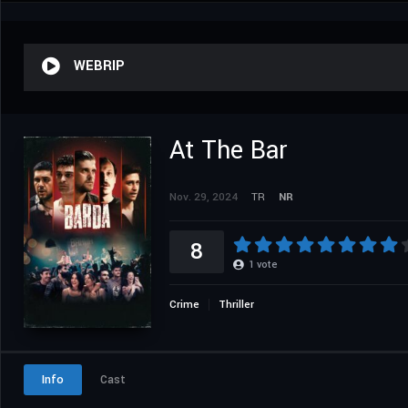
WEBRIP
At The Bar
Nov. 29, 2024
TR
NR
8
1
vote
Crime
Thriller
Info
Cast