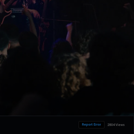
Report Error
2804 Views