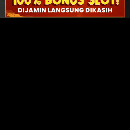
Original Series
Cate
Apple TV+
Acti
Amazon
Adve
Disney+
Ani
HBO
Com
Netflix
Dra
The CW
Horr
Sci-