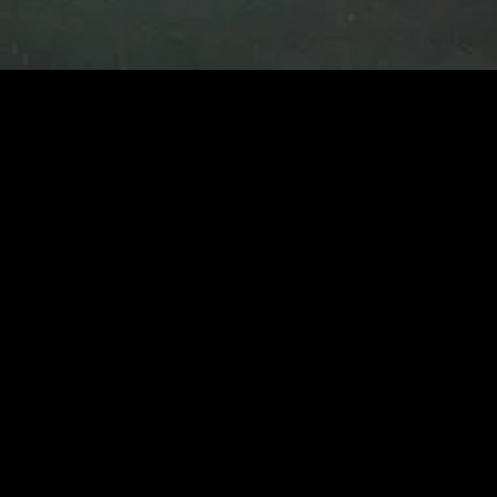
MIDASXXI adalah platform menonton film full movie
dengan subtitle Indonesia secara gratis. Ini merupakan
opsi yang tepat bagi yang tidak berlangganan layanan
streaming seperti Netflix, Disney+, HBO, dan lainnya. Film-
film terbaru selalu diperbarui dan bisa diakses melalui
TikTok, Facebook, dan Instagram. Dengan MIDASXXI,
menonton film favorit tanpa biaya tambahan menjadi
lebih menyenangkan. Ayo sambut pengalaman menonton