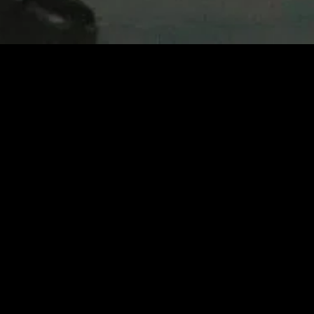
gory
MIDASXXI
on
DCEU Movies
nture
MCU Movies
me
Disney+ Movie and Series
edy
Netflix Movie and Series
ma
Marvel Studios Series
or
Coming Soon
Fi & Fantasy