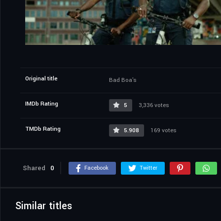
Original title
Bad Boa's
IMDb Rating
5
3,336 votes
TMDb Rating
5.908
169 votes
Shared
0
Facebook
Twitter
Similar titles