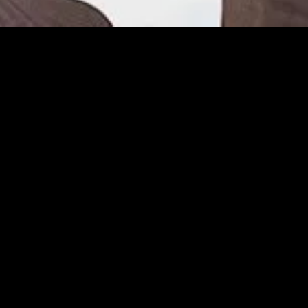
gory
MIDASXXI
on
DCEU Movies
nture
MCU Movies
me
Disney+ Movie and Series
edy
Netflix Movie and Series
ma
Marvel Studios Series
or
Coming Soon
Fi & Fantasy