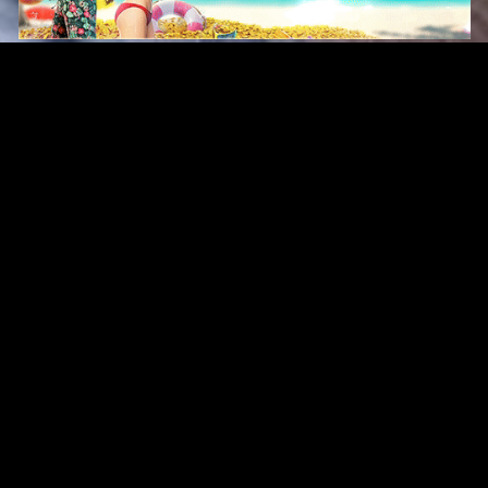
Original Series
Cate
Apple TV+
Acti
Amazon
Adve
Disney+
Ani
HBO
Com
Netflix
Dra
The CW
Horr
Sci-