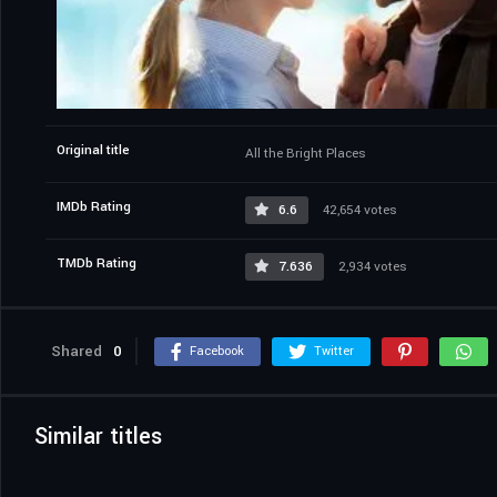
Original title
All the Bright Places
IMDb Rating
6.6
42,654 votes
TMDb Rating
7.636
2,934 votes
Shared
0
Facebook
Twitter
Similar titles