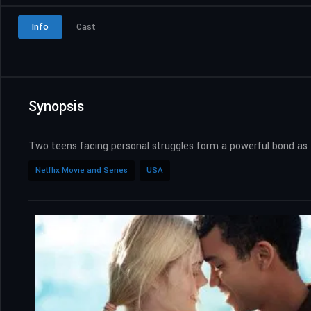
Info
Cast
Synopsis
Two teens facing personal struggles form a powerful bond as t
Netflix Movie and Series
USA