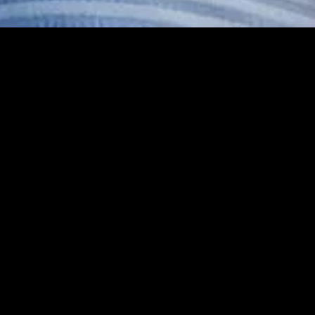
MIDASXXI adalah platform menonton film full movie
dengan subtitle Indonesia secara gratis. Ini merupakan
opsi yang tepat bagi yang tidak berlangganan layanan
streaming seperti Netflix, Disney+, HBO, dan lainnya. Film-
film terbaru selalu diperbarui dan bisa diakses melalui
TikTok, Facebook, dan Instagram. Dengan MIDASXXI,
menonton film favorit tanpa biaya tambahan menjadi
lebih menyenangkan. Ayo sambut pengalaman menonton
film yang lebih praktis dan terjangkau bersama MIDASXXI