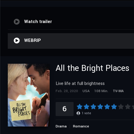
Watch trailer
WEBRIP
All the Bright Places
Live life at full brightness
Feb. 28, 2020
USA
108 Min.
TV-MA
6
1
vote
Drama
Romance