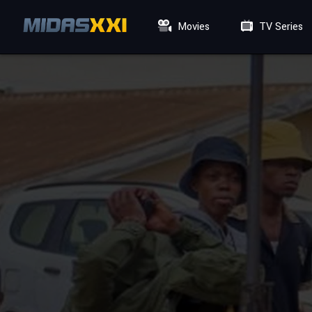
Movies
TV Series