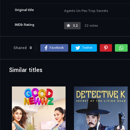
Original title
Agents Un Peu Trop Secrets
IMDb Rating
3.2
22 votes
Shared
0
Facebook
Twitter
Similar titles