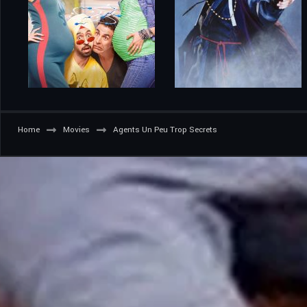
Home
Movies
Agents Un Peu Trop Secrets