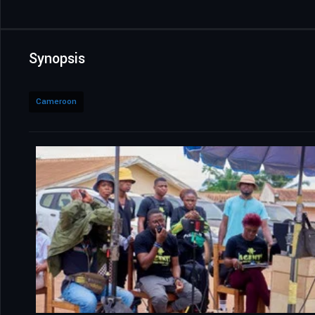
Synopsis
Cameroon