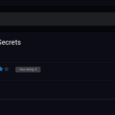
Secrets
Your rating:
0