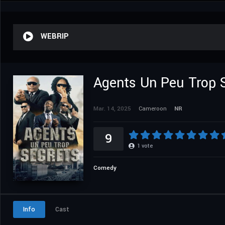
WEBRIP
Agents Un Peu Trop 
Mar. 14, 2025
Cameroon
NR
9
1
vote
Comedy
Info
Cast