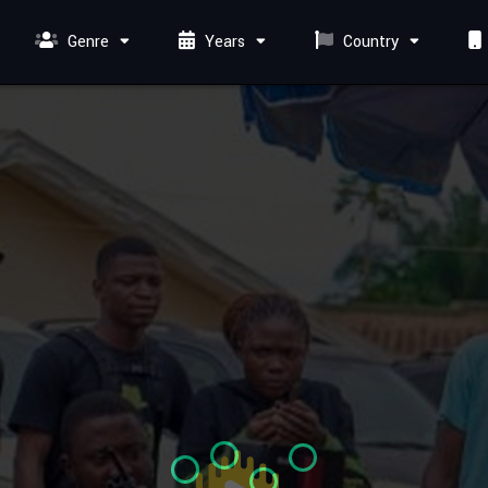
Genre
Years
Country