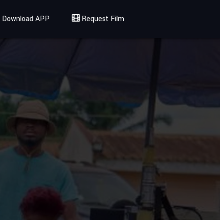
Download APP
Request Film