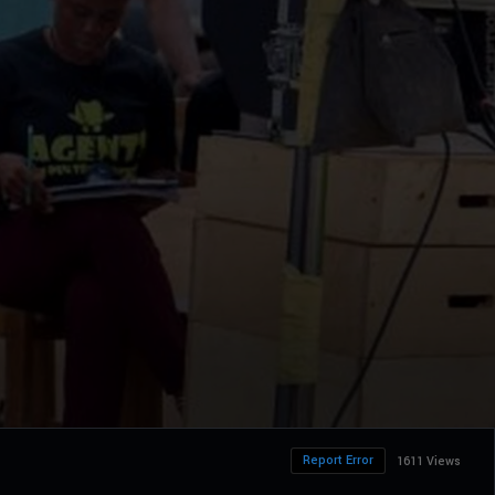
Report Error
1611 Views