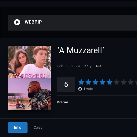
WEBRIP
‘A Muzzarell’
Feb. 15, 2024
Italy
NR
5
1
vote
Drama
Info
Cast