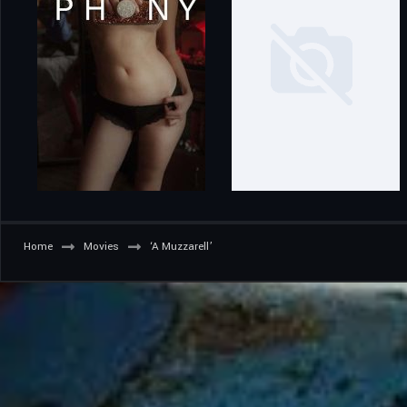
Home
Movies
‘A Muzzarell’