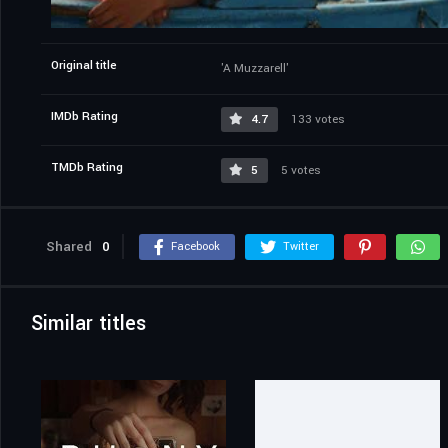
Original title
'A Muzzarell'
IMDb Rating
4.7
133 votes
TMDb Rating
5
5 votes
Shared
0
Facebook
Twitter
Similar titles