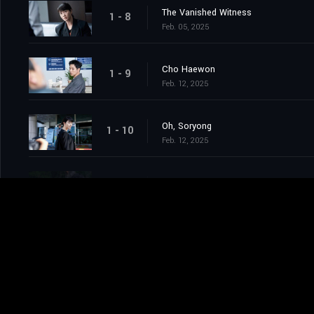
The Vanished Witness
1 - 8
Feb. 05, 2025
Cho Haewon
1 - 9
Feb. 12, 2025
Oh, Soryong
1 - 10
Feb. 12, 2025
Trigger Unleashed
1 - 11
Feb. 19, 2025
The Confession
1 - 12
Feb. 19, 2025