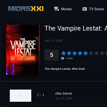
Movies
TV Series
The Vampire Lestat: 
Jun. 07, 2026
5
1
vote
The Vampire Lestat: After Dark
After Detroit
1 - 1
Jun. 07, 2026