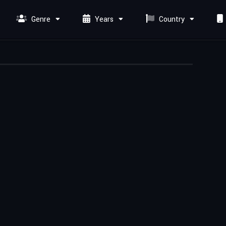
Genre
Years
Country