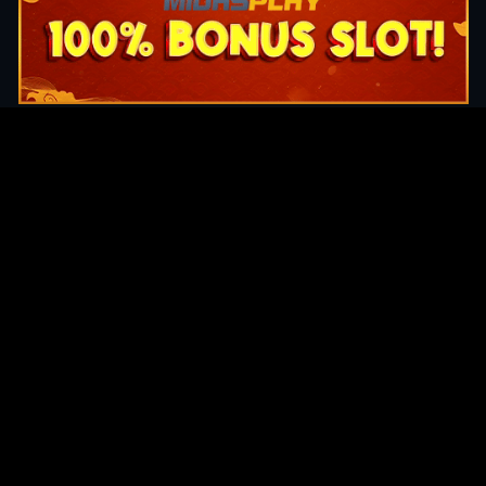
Original Series
Cate
Apple TV+
Acti
Amazon
Adve
Disney+
Ani
HBO
Com
Netflix
Dra
The CW
Horr