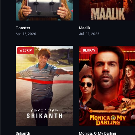
Toaster
Maalik
0
5.8
Apr. 15, 2026
Jul. 11, 2025
WEBRIP
BLURAY
Srikanth
Monica, O My Darling
7.4
7.4