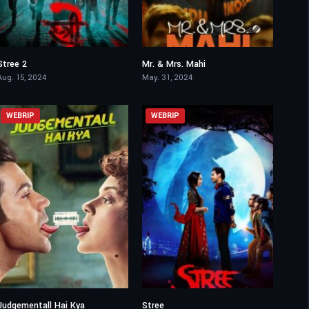
Stree 2
Mr. & Mrs. Mahi
6.9
6.1
Aug. 15, 2024
May. 31, 2024
WEBRIP
WEBRIP
Judgementall Hai Kya
Stree
5.9
7.5