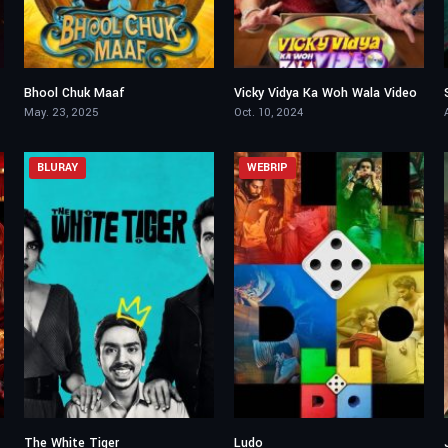
Bhool Chuk Maaf
Vicky Vidya Ka Woh Wala Video
5.8
5.1
May. 23, 2025
Oct. 10, 2024
BLURAY
WEBRIP
The White Tiger
Ludo
7.1
7.6