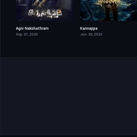
Agni Nakshathram
Kannappa
3.8
5
Sep. 01, 2025
Jun. 26, 2025