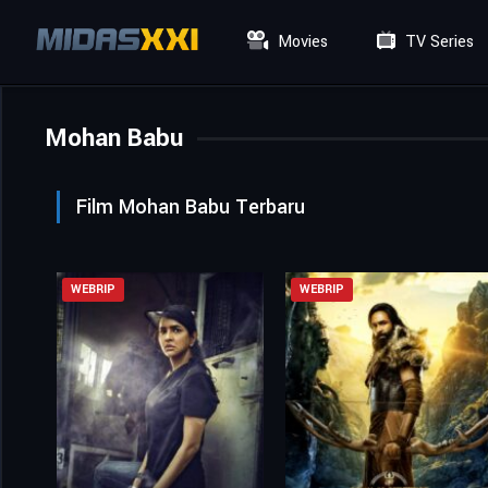
Movies
TV Series
Mohan Babu
Film Mohan Babu Terbaru
WEBRIP
WEBRIP