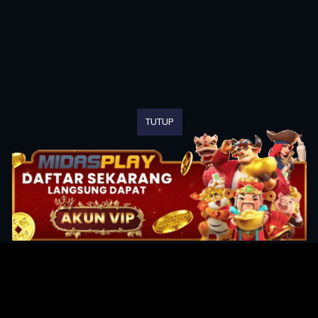
TUTUP