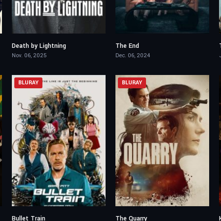
Death by Lightning
The End
7.51
5.4
Nov. 06, 2025
Dec. 06, 2024
BLURAY
BLURAY
Bullet Train
The Quarry
7.3
5.5