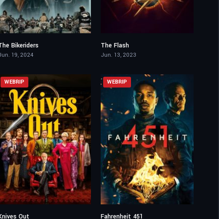
The Bikeriders
The Flash
6.6
6.6
Jun. 19, 2024
Jun. 13, 2023
WEBRIP
WEBRIP
Knives Out
Fahrenheit 451
7.9
5