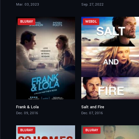
Mar. 03, 2023
Sep. 27, 2022
BLURAY
WEBDL
Frank & Lola
Salt and Fire
5.9
4.2
Dec. 09, 2016
Dec. 07, 2016
BLURAY
BLURAY