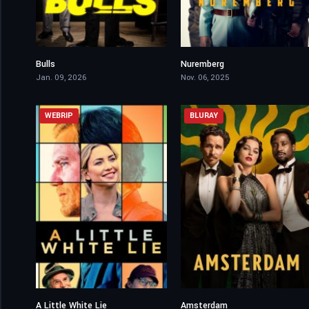
Bulls
Nuremberg
3.5
7.5
Jan. 09, 2026
Nov. 06, 2025
WEBRIP
BLURAY
A Little White Lie
Amsterdam
5.9
6.1