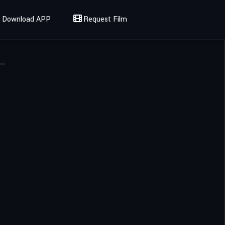
Download APP
Request Film