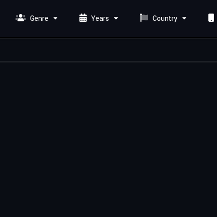
Genre
Years
Country