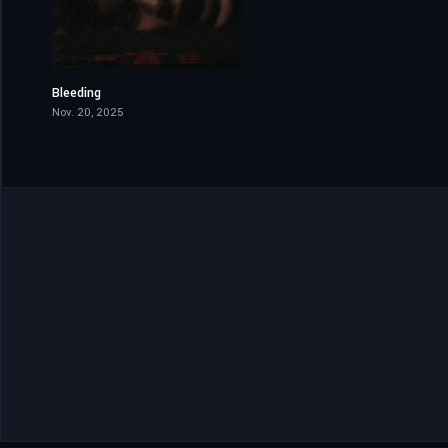
Bleeding
4.2
Nov. 20, 2025