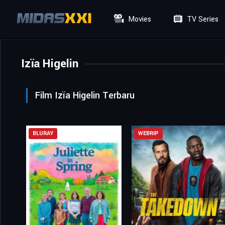
Movies
TV Series
Izïa Higelin
Film Izïa Higelin Terbaru
BLURAY
WEBRIP