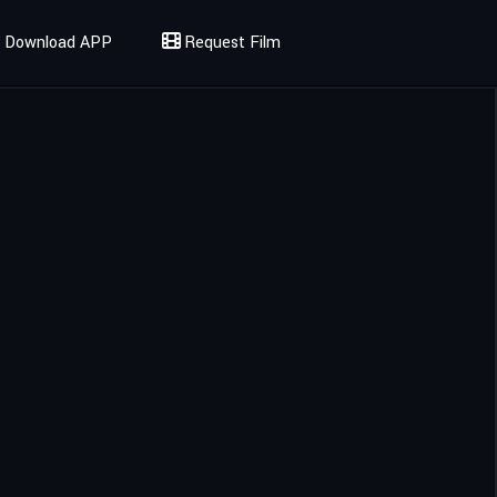
Download APP
Request Film