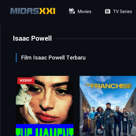
Movies
TV Series
Isaac Powell
Film Isaac Powell Terbaru
WEBRIP