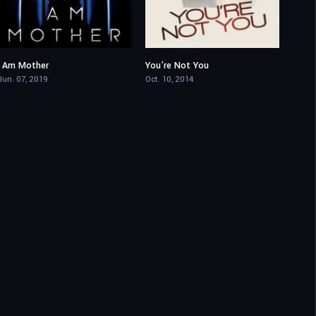
I Am Mother
You’re Not You
6.7
7.3
Jun. 07, 2019
Oct. 10, 2014