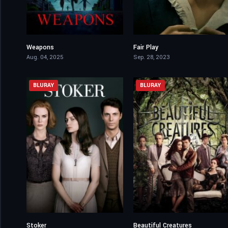
Weapons
Fair Play
7.5
6.4
Aug. 04, 2025
Sep. 28, 2023
BLURAY
BLURAY
Stoker
Beautiful Creatures
6.7
6.1