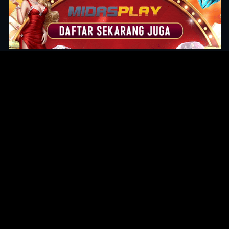
Original Series
Cate
Apple TV+
Acti
Amazon
Adve
Disney+
Ani
HBO
Com
Netflix
Dra
The CW
Horr