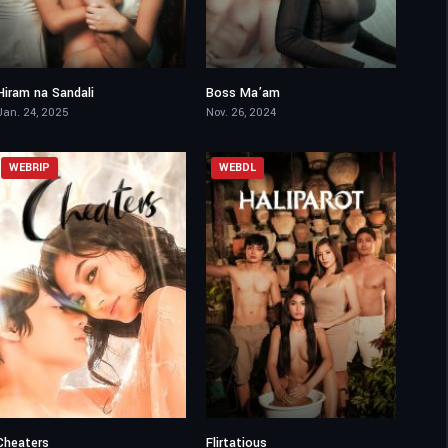
Hiram na Sandali
Boss Ma’am
6.7
4.7
Jan. 24, 2025
Nov. 26, 2024
WEBRIP
WEBDL
Cheaters
Flirtatious
4.4
4.7