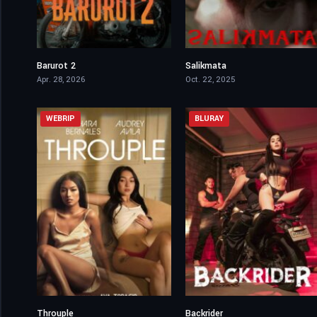
Barurot 2
Salikmata
4.6
0
Apr. 28, 2026
Oct. 22, 2025
WEBRIP
BLURAY
Throuple
Backrider
5.6
6.3