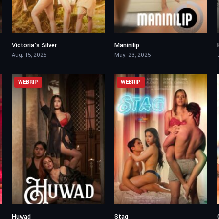
Victoria’s Silver
Maninilip
5.2
6.6
Aug. 15, 2025
May. 23, 2025
WEBRIP
WEBRIP
Huwad
Stag
6
4.5